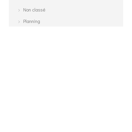
Non classé
Planning
Urban
ÉTIQUETTES
3D Modelling
Architecture
Exterior
Interior
Planning
Urban