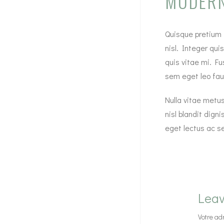
MODERN
Quisque pretium f
nisl. Integer qui
quis vitae mi. Fu
sem eget leo fauc
Nulla vitae metus
nisl blandit dign
eget lectus ac s
Leav
Votre ad