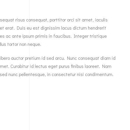
quat risus consequat, porttitor orci sit amet, iaculis
iet erat. Duis eu est dignissim lacus dictum hendrerit
es ac ante ipsum primis in faucibus. Integer tristique
lus tortor non neque.
c libero auctor pretium id sed arcu. Nunc consequat diam id
met. Curabitur id lectus eget purus finibus laoreet. Nam
ed nunc pellentesque, in consectetur nisi condimentum.