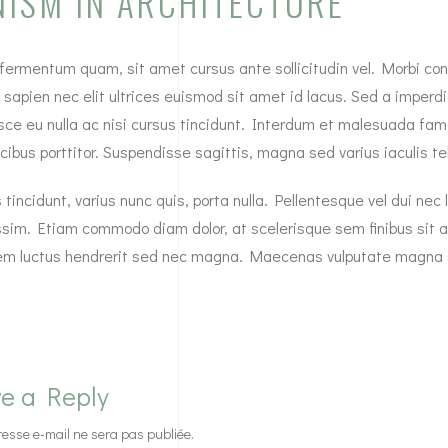
ISM IN ARCHITECTURE
ermentum quam, sit amet cursus ante sollicitudin vel. Morbi conse
s sapien nec elit ultrices euismod sit amet id lacus. Sed a imperd
sce eu nulla ac nisi cursus tincidunt. Interdum et malesuada fam
ibus porttitor. Suspendisse sagittis, magna sed varius iaculis tel
 tincidunt, varius nunc quis, porta nulla. Pellentesque vel dui ne
issim. Etiam commodo diam dolor, at scelerisque sem finibus sit a
em luctus hendrerit sed nec magna. Maecenas vulputate magna s
e a Reply
resse e-mail ne sera pas publiée.