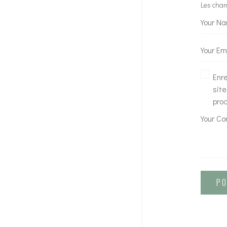
Les cham
Enr
site
pro
P