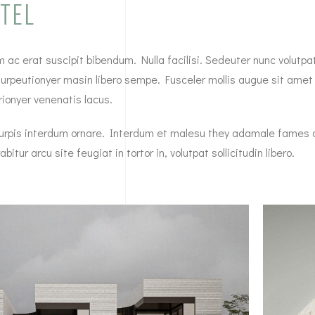
TEL
 ac erat suscipit bibendum. Nulla facilisi. Sedeuter nunc volutpat
turpeutionyer masin libero sempe. Fusceler mollis augue sit amet
ionyer venenatis lacus.
t turpis interdum ornare. Interdum et malesu they adamale fames 
itur arcu site feugiat in tortor in, volutpat sollicitudin libero.