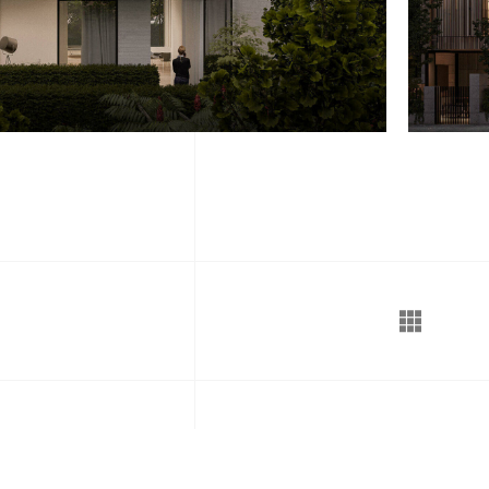
E-mail
contact@figuresdeskills.com